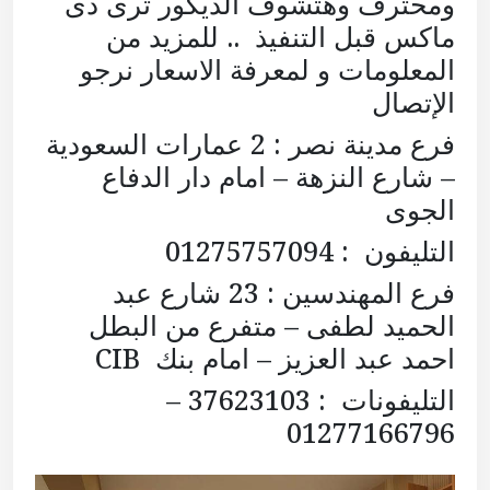
ومحترف وهتشوف الديكور ثرى دى
ماكس قبل التنفيذ .. للمزيد من
المعلومات و لمعرفة الاسعار نرجو
الإتصال
فرع مدينة نصر : 2 عمارات السعودية
– شارع النزهة – امام دار الدفاع
الجوى
التليفون : 01275757094
فرع المهندسين : 23 شارع عبد
الحميد لطفى – متفرع من البطل
احمد عبد العزيز – امام بنك CIB
التليفونات : 37623103 –
01277166796