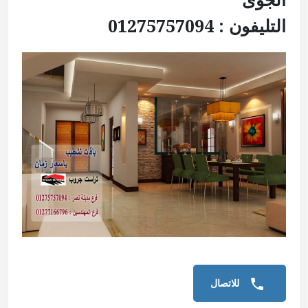
التليفون : 01275757094
للاتصال