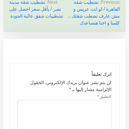
ت
Previous:
تشطيب شقة
Next:
تشطيب شقة مدينة
القاهرة / لو انت عريس و
نصر / بأقل سعر احصل على
ص
مش عارف تشطب شقتك ..
تشطيبات شقق عالية الجودة
فّ
كلمنا و احنا هنساعدك
ح
ا
ل
م
ق
ا
اترك تعليقاً
ل
لن يتم نشر عنوان بريدك الإلكتروني.
الحقول
ا
الإلزامية مشار إليها بـ
*
ت
التعليق
*