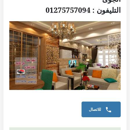
التليفون : 01275757094
للاتصال