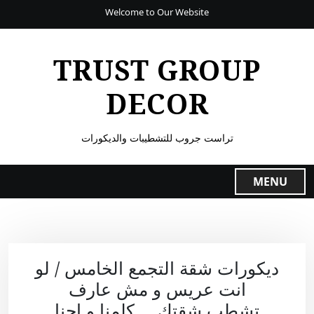
Welcome to Our Website
TRUST GROUP
DECOR
تراست جروب للتشطيبات والديكورات
MENU
ديكورات شقة التجمع الخامس / لو
انت عريس و مش عارف
تشطب شقتك .. كلمنا و احنا