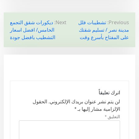
ت
Previous:
تشطيبات فلل
Next:
ديكورات شقق التجمع
مدينة نصر / تسليم شقتك
الخامس/ افضل اسعار
ص
على المفتاح بأسرع وقت
التشطيب بافضل جودة
فّ
ح
ا
ل
م
ق
اترك تعليقاً
ا
لن يتم نشر عنوان بريدك الإلكتروني.
الحقول
ل
الإلزامية مشار إليها بـ
*
ا
التعليق
*
ت