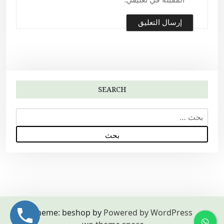
SEARCH
ا
ل
ب
ح
ث
ع
ن
:
Theme: beshop by
Powered by WordPress