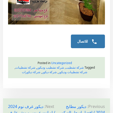
للاتصال
Posted in
Uncategorized
Tagged
شركة تشطيب
,
شركة تشطيب وديكور
,
شركة تشطيبات
,
شركة تشطيبات وديكور
,
شركة ديكور
,
شركة ديكورات
ت
Previous:
ديكور مطابخ
Next:
ديكور غرف نوم 2024
2024 / افضل اسعار الديكور
/ لو انت عريس و مش عارف