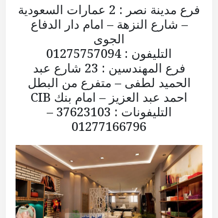
فرع مدينة نصر : 2 عمارات السعودية
– شارع النزهة – امام دار الدفاع
الجوى
التليفون : 01275757094
فرع المهندسين : 23 شارع عبد
الحميد لطفى – متفرع من البطل
احمد عبد العزيز – امام بنك CIB
التليفونات : 37623103 –
01277166796