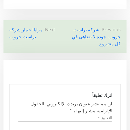
ت
Previous:
شركة تراست
Next:
مزايا اختيار شركة
جروب: جودة لا تضاهى في
تراست جروب
ص
كل مشروع
فّ
ح
ا
ل
م
ق
اترك تعليقاً
ا
لن يتم نشر عنوان بريدك الإلكتروني.
الحقول
ل
الإلزامية مشار إليها بـ
*
ا
التعليق
*
ت