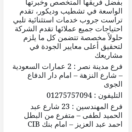
بفضل فريقها المتخصص وخبرتها
الواسعة في تشطيب وديكور، تقدم
تراست جروب خدمات استثنائية تلبي
احتياجات جميع عملائها تقدم الشركة
حلولاً مخصصة تتضمن كل ما يلزم
لتحقيق أعلى معايير الجودة في
مشاريعك
فرع مدينة نصر : 2 عمارات السعودية
– شارع النزهة – امام دار الدفاع
الجوى
التليفون : 01275757094
فرع المهندسين : 23 شارع عبد
الحميد لطفى – متفرع من البطل
احمد عبد العزيز – امام بنك CIB