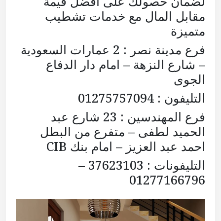
لضمان حصولك على أفضل قيمة
مقابل المال مع خدمات تشطيب
متميزة
فرع مدينة نصر : 2 عمارات السعودية
– شارع النزهة – امام دار الدفاع
الجوى
التليفون : 01275757094
فرع المهندسين : 23 شارع عبد
الحميد لطفى – متفرع من البطل
احمد عبد العزيز – امام بنك CIB
التليفونات : 37623103 –
01277166796