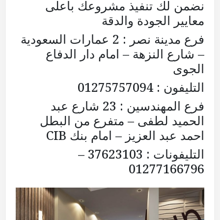
نضمن لك تنفيذ مشروعك بأعلى
معايير الجودة والدقة
فرع مدينة نصر : 2 عمارات السعودية
– شارع النزهة – امام دار الدفاع
الجوى
التليفون : 01275757094
فرع المهندسين : 23 شارع عبد
الحميد لطفى – متفرع من البطل
احمد عبد العزيز – امام بنك CIB
التليفونات : 37623103 –
01277166796