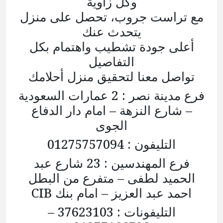
وكل زاوية
مع تراست جروب، تحصل على منزل
يتحدث عنك
أعلى جودة تشطيب واهتمام بكل
التفاصيل
تواصل معنا لتحقيق منزل أحلامك
فرع مدينة نصر : 2 عمارات السعودية
– شارع النزهة – امام دار الدفاع
الجوى
التليفون : 01275757094
فرع المهندسين : 23 شارع عبد
الحميد لطفى – متفرع من البطل
احمد عبد العزيز – امام بنك CIB
التليفونات : 37623103 –