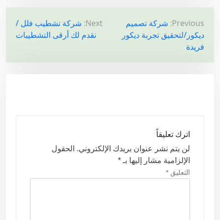
ت
Previous:
شركة تصميم
Next:
شركة تشطيب فلل /
ديكور/لتحقيق تجربة ديكور
نقدم لك أرقى التشطيبات
ص
فريدة
فّ
ح
ا
ل
م
ق
اترك تعليقاً
ا
لن يتم نشر عنوان بريدك الإلكتروني.
الحقول
ل
الإلزامية مشار إليها بـ
*
ا
التعليق
*
ت