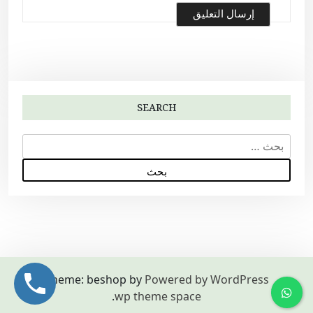
SEARCH
ا
ل
ب
ح
ث
ع
ن
:
Theme: beshop by
Powered by WordPress
.
wp theme space