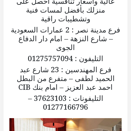
عالية وأسعار تنافسية احصل على
منزلك بأفضل لمسات فنية
وتشطيبات راقية
فرع مدينة نصر : 2 عمارات السعودية
– شارع النزهة – امام دار الدفاع
الجوى
التليفون : 01275757094
فرع المهندسين : 23 شارع عبد
الحميد لطفى – متفرع من البطل
احمد عبد العزيز – امام بنك CIB
التليفونات : 37623103 –
01277166796