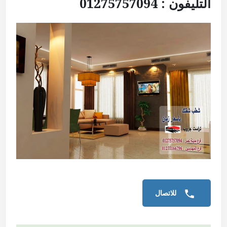
التليفون : 01275757094
للاتصال