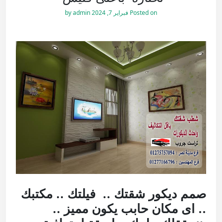
Posted on
فبراير 7, 2024
by
admin
صمم ديكور شقتك .. فيلتك .. مكتبك
.. اى مكان حابب يكون مميز ..