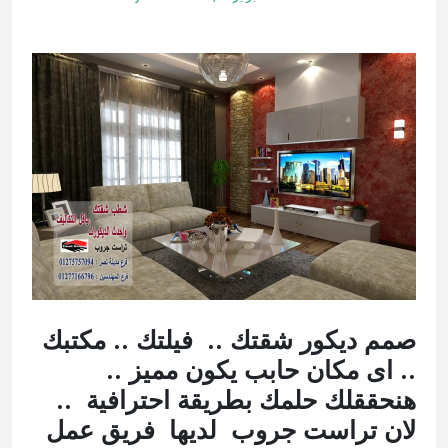
صمم ديكور شقتك .. فيلتك .. مكتبك
.. اى مكان حابب يكون مميز ..
هنحققلك حلمك بطريقة احترافية
..
لان تراست جروب لديها فريق عمل