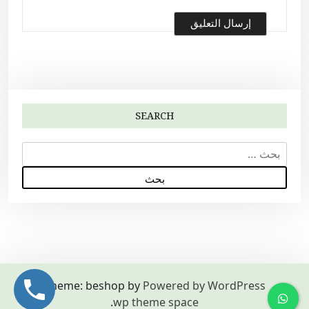
SEARCH
ا
ل
ب
ح
ث
ع
ن
:
Theme: beshop by
Powered by WordPress
.
wp theme space