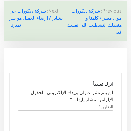
ت
Previous:
شركة ديكورات
Next:
شركة ديكورات حي
مول مصر / كلمنا و
بشاير / ارضاء العميل هو سر
ص
هنفذلك التشطيب اللى نفسك
تميزنا
فّ
فيه
ح
ا
ل
م
ق
ا
اترك تعليقاً
ل
لن يتم نشر عنوان بريدك الإلكتروني.
الحقول
ا
الإلزامية مشار إليها بـ
*
ت
التعليق
*