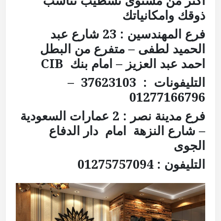
اكتر من مستوى تشطيب تناسب
ذوقك وامكانياتك
فرع المهندسين : 23 شارع عبد
الحميد لطفى – متفرع من البطل
احمد عبد العزيز – امام بنك
CIB
التليفونات : 37623103 –
01277166796
فرع مدينة نصر :
2 عمارات السعودية
– شارع النزهة
امام دار الدفاع
الجوى
التليفون : 01275757094