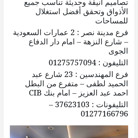
تصاميم أنيقة وحديثة تناسب جميع
الأذواق وتحقق أفضل استغلال
للمساحات
فرع مدينة نصر : 2 عمارات السعودية
– شارع النزهة – امام دار الدفاع
الجوى
التليفون : 01275757094
فرع المهندسين : 23 شارع عبد
الحميد لطفى – متفرع من البطل
احمد عبد العزيز – امام بنك CIB
التليفونات : 37623103 –
01277166796