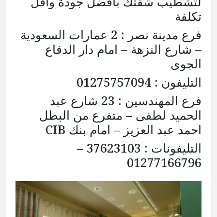
لتشطيب شقتك بأفضل جودة وأقل
تكلفة
فرع مدينة نصر : 2 عمارات السعودية
– شارع النزهة – امام دار الدفاع
الجوى
التليفون : 01275757094
فرع المهندسين : 23 شارع عبد
الحميد لطفى – متفرع من البطل
احمد عبد العزيز – امام بنك CIB
التليفونات : 37623103 –
01277166796