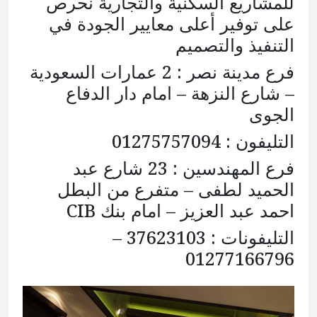
للمشاريع السكنية والتجارية نحرص
على توفير أعلى معايير الجودة في
التنفيذ والتصميم
فرع مدينة نصر : 2 عمارات السعودية
– شارع النزهة – امام دار الدفاع
الجوى
التليفون : 01275757094
فرع المهندسين : 23 شارع عبد
الحميد لطفى – متفرع من البطل
احمد عبد العزيز – امام بنك CIB
التليفونات : 37623103 –
01277166796