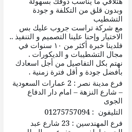
هتلاقي ما يناسب ذوقك بسهولة
وبدون قلق من التكلفة و جودة
التشطيب
مع شركة تراست جروب عليك بس
الاختيار وإحنا علينا التصميم و التنفيذ ..
فلدينا خبرة أكثر من ١٠ سنوات في
مجال التشطيبات و الديكورات .
نهتم بكل التفاصيل من أجل اسعادك
بأفضل جودة و أقل فترة زمنية .
فرع مدينة نصر : 2 عمارات السعودية
– شارع النزهة – امام دار الدفاع
الجوى
التليفون : 01275757094
فرع المهندسين : 23 شارع عبد
الحميد لطفى – متفرع من البطل