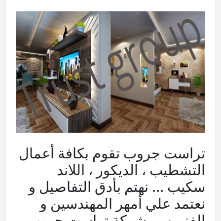
تراست جروب تقوم بكافة أعمال
التشطيب ، الديكور ، اللاند
سكيب … نهتم بأدق التفاصيل و
نعتمد علي أمهر المهندسين و
الفنيين … شركة تراست جروب