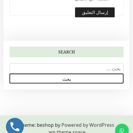
SEARCH
ا
ل
ب
ح
ث
ع
ن
:
Theme: beshop by
Powered by WordPress
.
wp theme space