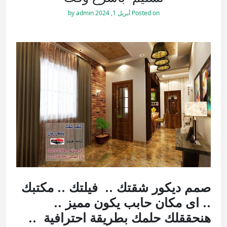
Posted on
أبريل 1, 2024
by
admin
صمم ديكور شقتك .. فيلتك .. مكتبك
.. اى مكان حابب يكون مميز ..
هنحققلك حلمك بطريقة احترافية
..