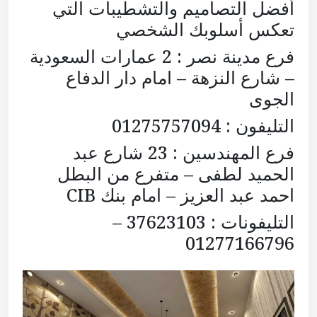
أفضل التصاميم والتشطيبات التي
تعكس أسلوبك الشخصي
فرع مدينة نصر : 2 عمارات السعودية
– شارع النزهة – امام دار الدفاع
الجوى
التليفون : 01275757094
فرع المهندسين : 23 شارع عبد
الحميد لطفى – متفرع من البطل
احمد عبد العزيز – امام بنك CIB
التليفونات : 37623103 –
01277166796