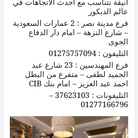
أنيقة تتناسب مع أحدث الاتجاهات في
عالم الديكور
فرع مدينة نصر : 2 عمارات السعودية
– شارع النزهة – امام دار الدفاع
الجوى
التليفون : 01275757094
فرع المهندسين : 23 شارع عبد
الحميد لطفى – متفرع من البطل
احمد عبد العزيز – امام بنك CIB
التليفونات : 37623103 –
01277166796