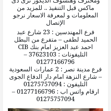
ومحترف وهتشوف الديكور ثرى دى
ماكس قبل التنفيذ .. للمزيد من
المعلومات و لمعرفة الاسعار نرجو
الإتصال
فرع المهندسين : 23 شارع عبد
الحميد لطفى – متفرع من البطل
احمد عبد العزيز امام بنك CIB
التليفونات : 37623103 –
01277166796
فرع مدينة نصر : 2 عمارات السعودية
– شارع النزهة امام دار الدفاع الجوى
التليفون : 01275757094
ارقام واتس اب : 01277166796 –
01275757094