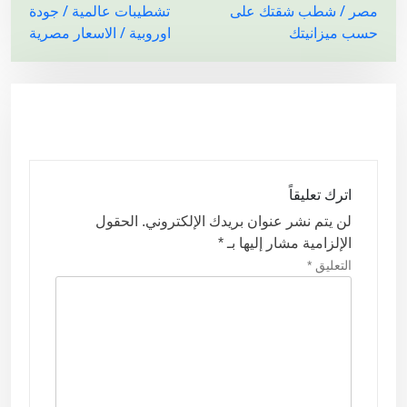
مصر / شطب شقتك على
تشطيبات عالمية / جودة
ص
حسب ميزانيتك
اوروبية / الاسعار مصرية
فّ
ح
ا
ل
م
ق
اترك تعليقاً
ا
لن يتم نشر عنوان بريدك الإلكتروني.
الحقول
ل
الإلزامية مشار إليها بـ
*
ا
التعليق
*
ت